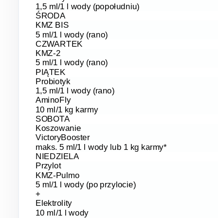
1,5 ml/1 l wody (popołudniu)
ŚRODA
KMZ BIS
5 ml/1 l wody (rano)
CZWARTEK
KMZ-2
5 ml/1 l wody (rano)
PIĄTEK
Probiotyk
1,5 ml/1 l wody (rano)
AminoFly
10 ml/1 kg karmy
SOBOTA
Koszowanie
VictoryBooster
maks. 5 ml/1 l wody lub 1 kg karmy*
NIEDZIELA
Przylot
KMZ-Pulmo
5 ml/1 l wody (po przylocie)
+
Elektrolity
10 ml/1 l wody