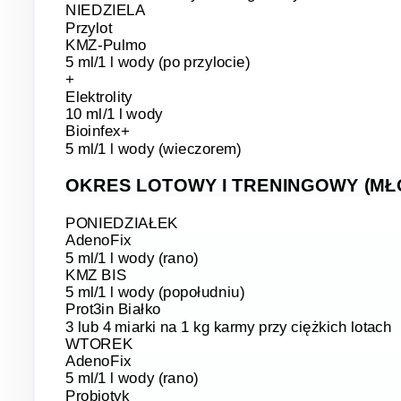
NIEDZIELA
Przylot
KMZ-Pulmo
5 ml/1 l wody (po przylocie)
+
Elektrolity
10 ml/1 l wody
Bioinfex+
5 ml/1 l wody (wieczorem)
OKRES LOTOWY I TRENINGOWY (MŁ
PONIEDZIAŁEK
AdenoFix
5 ml/1 l wody (rano)
KMZ BIS
5 ml/1 l wody (popołudniu)
Prot3in Białko
3 lub 4 miarki na 1 kg karmy przy ciężkich lotach
WTOREK
AdenoFix
5 ml/1 l wody (rano)
Probiotyk