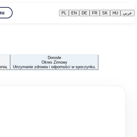
pu
PL
EN
DE
FR
SK
HU
عربي
Dorosłe
Okres Zimowy
enia.
Utrzymanie zdrowia i odporności w spoczynku.