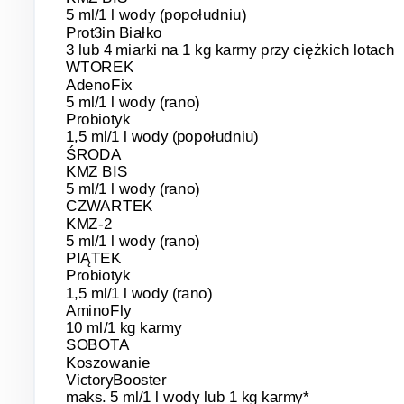
5 ml/1 l wody (popołudniu)
Prot3in Białko
3 lub 4 miarki na 1 kg karmy przy ciężkich lotach
WTOREK
AdenoFix
5 ml/1 l wody (rano)
Probiotyk
1,5 ml/1 l wody (popołudniu)
ŚRODA
KMZ BIS
5 ml/1 l wody (rano)
CZWARTEK
KMZ-2
5 ml/1 l wody (rano)
PIĄTEK
Probiotyk
1,5 ml/1 l wody (rano)
AminoFly
10 ml/1 kg karmy
SOBOTA
Koszowanie
VictoryBooster
maks. 5 ml/1 l wody lub 1 kg karmy*