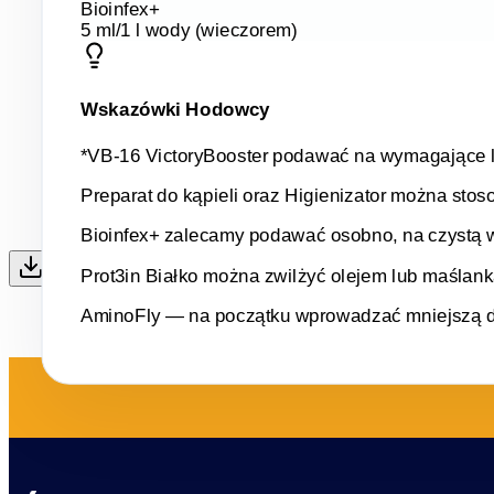
Bioinfex+
5 ml/1 l wody (wieczorem)
Wskazówki Hodowcy
*VB-16 VictoryBooster podawać na wymagające lo
Preparat do kąpieli oraz Higienizator można sto
Bioinfex+ zalecamy podawać osobno, na czystą wo
Prot3in Białko można zwilżyć olejem lub maślank
Pobierz jako PDF
AminoFly — na początku wprowadzać mniejszą da