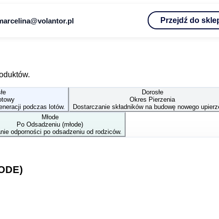
Przejdź do skle
marcelina@volantor.pl
oduktów.
łe
Dorosłe
otowy
Okres Pierzenia
eneracji podczas lotów.
Dostarczanie składników na budowę nowego upierz
Młode
Po Odsadzeniu (młode)
ie odporności po odsadzeniu od rodziców.
ODE)