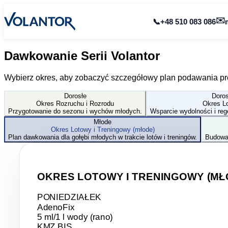
✉️
📞
+48 510 083 086
Dawkowanie Serii
Volantor
Wybierz okres, aby zobaczyć szczegółowy plan podawania pr
Dorosłe
Doros
Okres Rozruchu i Rozrodu
Okres L
Przygotowanie do sezonu i wychów młodych.
Wsparcie wydolności i reg
Młode
Okres Lotowy i Treningowy (młode)
Plan dawkowania dla gołębi młodych w trakcie lotów i treningów.
Budowan
OKRES LOTOWY I TRENINGOWY (MŁ
PONIEDZIAŁEK
AdenoFix
5 ml/1 l wody (rano)
KMZ BIS